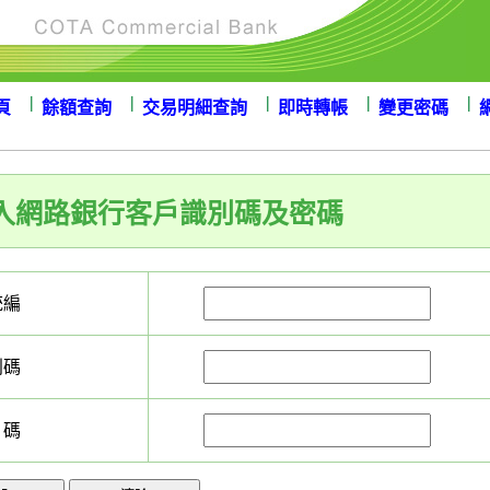
頁
餘額查詢
交易明細查詢
即時轉帳
變更密碼
入網路銀行客戶識別碼及密碼
統編
別碼
碼