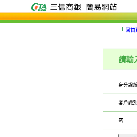
:::跳到主要內容區塊
:::
回首
:::
請輸
身分證
客戶識
密 